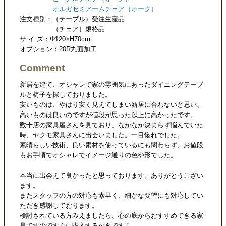
オルガセミアームチェア（オーク）
注文種別：（テーブル）受注生産品
（チェア）規格品
サ イ ズ：Φ120×H70cm
オプション：20R丸面加工
Comment
新居を建て、オシャレで家の雰囲気にあったダイニングテーブ
ルと椅子を探しておりました。
安いものは、やはり安く見えてしまい新居に合わないと思い、
高いものは良いのですが値段が思った以上に高かったです。
数十店の家具屋さんを見ており、なかなか決まらず悩んでいた
時、ヤクモ家具さんに出会いました。一目惚れでした。
素晴らしい技術、良い素材を使っているにも関わらず、お値段
もお手頃でオシャレでイメージ通りの色や形でした。
本当に出会えて良かったと思っております。ありがとうござい
ます。
またスタッフの方の対応も素早く、細かな要望にも対応してい
ただき感謝しております。
検討されている方みえましたら、心の底からおすすめできる家
具ですのですぐに購入するべきです！