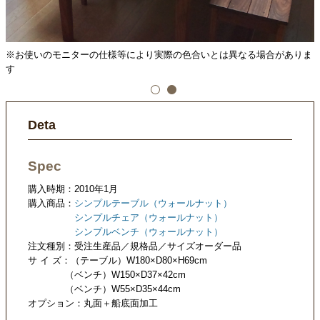
ま
※お使いのモニターの仕様等により実際の色合いとは異なる場合がありま
す
Deta
Spec
購入時期：2010年1月
購入商品：
シンプルテーブル（ウォールナット）
シンプルチェア（ウォールナット）
シンプルベンチ（ウォールナット）
注文種別：受注生産品／規格品／サイズオーダー品
サ イ ズ：（テーブル）W180×D80×H69cm
（ベンチ）W150×D37×42cm
（ベンチ）W55×D35×44cm
オプション：丸面＋船底面加工