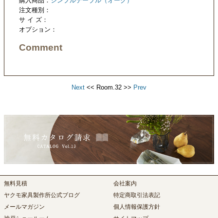
購入商品：
シンプルテーブル（オーク）
注文種別：
サ イ ズ：
オプション：
Comment
Next
<< Room.32 >>
Prev
無料見積
会社案内
ヤクモ家具製作所公式ブログ
特定商取引法表記
メールマガジン
個人情報保護方針