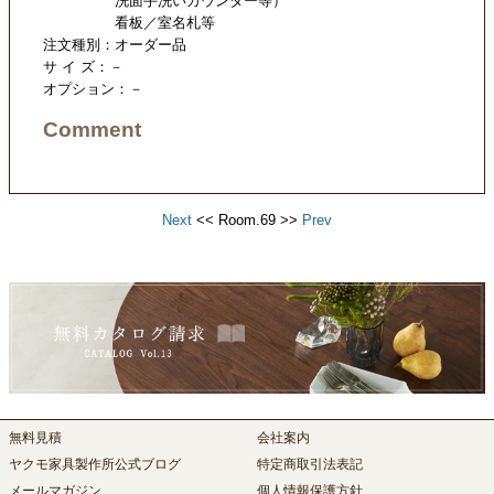
洗面手洗いカウンター等）
看板／室名札等
注文種別：オーダー品
サ イ ズ：－
オプション：－
Comment
Next
<< Room.69 >>
Prev
無料見積
会社案内
ヤクモ家具製作所公式ブログ
特定商取引法表記
メールマガジン
個人情報保護方針