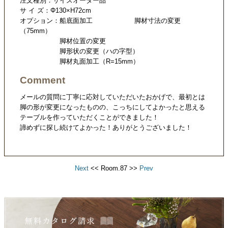
注文種別：サイズオーダー品
サ イ ズ：Φ130×H72cm
オプション：船底面加工 脚材寸法の変更
（75mm）
脚材位置の変更
脚形状の変更（ハの字型）
脚材丸面加工（R=15mm）
Comment
メールの質問に丁寧に応対していただいたおかげで、最初とは
脚の形が変更になったものの、こっちにしてよかったと思える
テーブルを作っていただくことができました！
諦めずに探し続けてよかった！ありがとうございました！
Next
<< Room.87 >>
Prev